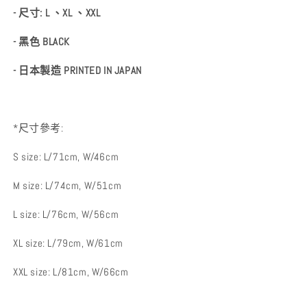
- 尺寸: L 、XL 、XXL
- 黑色 BLACK
- 日本製造 PRINTED IN JAPAN
*尺寸參考:
S size: L/71cm, W/46cm
M size: L/74cm, W/51cm
L size: L/76cm, W/56cm
XL size: L/79cm, W/61cm
XXL size: L/81cm, W/66cm