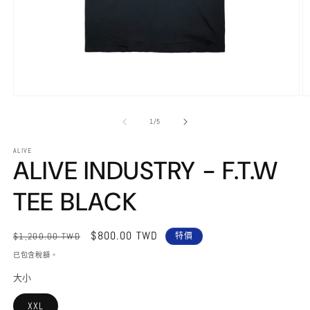
在
互
/
1
/
5
動
視
ALIVE
窗
ALIVE INDUSTRY - F.T.W
中
開
TEE BLACK
啟
多
媒
體
定
售
$800.00 TWD
$1,200.00 TWD
特價
檔
價
價
已包含稅額。
案
1
2
大小
XXL