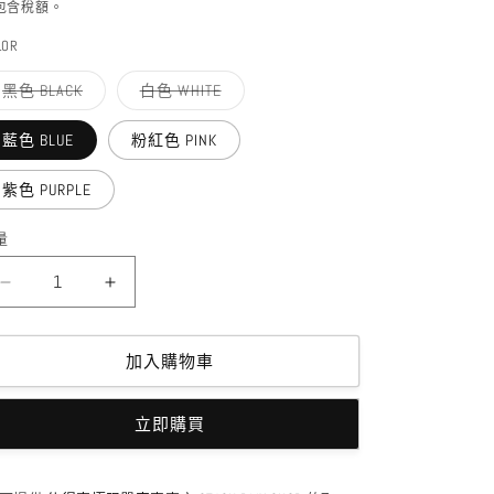
價
包含稅額。
LOR
子
子
黑色 BLACK
白色 WHITE
類
類
已
已
售
售
藍色 BLUE
粉紅色 PINK
罄
罄
或
或
無
無
紫色 PURPLE
法
法
供
供
貨
貨
量
FTL
FTL
-
-
BMX
BMX
LIGHT
LIGHT
加入購物車
SET
SET
數
數
立即購買
量
量
減
增