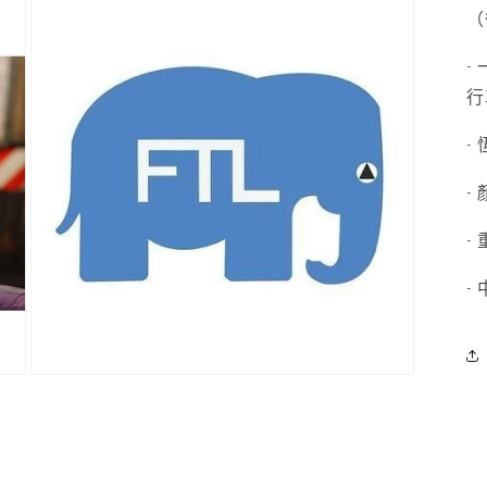
在
（
互
動
視
-
窗
行
中
開
-
啟
多
媒
-
體
檔
- 
案
3
- 
在
互
動
視
窗