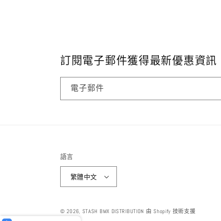
中
開
啟
多
媒
體
檔
訂閱電子郵件獲得最新優惠資訊
案
4
電子郵件
語言
繁體中文
© 2026,
STASH BMX DISTRIBUTION
由 Shopify 技術支援