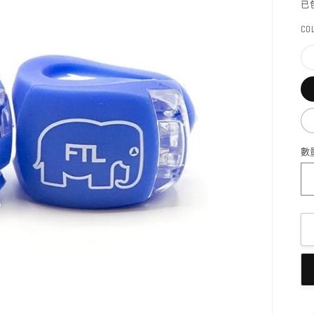
已
CO
數