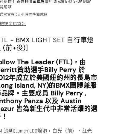
少
加
可提供
仕得喜極限單車專賣店 STASH BMX SHOP
的取
貨服務
通常會在 24 小時內準備就緒
檢視商店資訊
FTL - BMX LIGHT SET 自行車燈
 (前+後)]
ollow The Leader (FTL)，由
erritt贊助選手Billy Perry 於
2012年成立於美國紐約州的長島市
Long Island, NY)的BMX團體兼服
品牌。主要成員 Billy Perry ,
nthony Panza 以及 Austin
Mazur 皆為新生代中非常活躍的選
手！
 14 流明(Lumen)LED燈泡，白光（前）、紅光