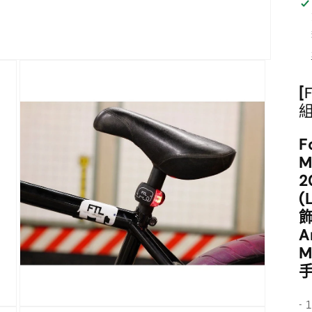
[
組
F
M
(
飾
A
-