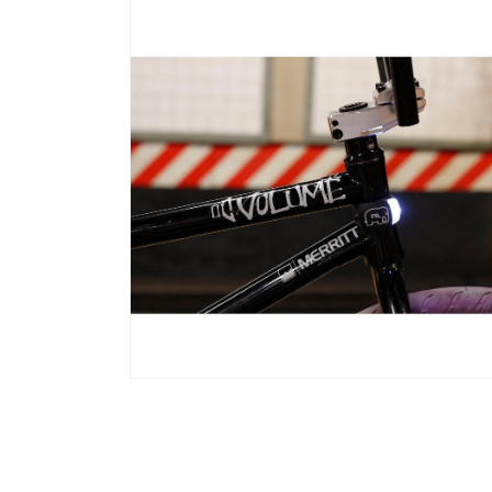
在
互
動
視
窗
中
開
啟
多
媒
體
檔
案
2
在
互
動
視
窗