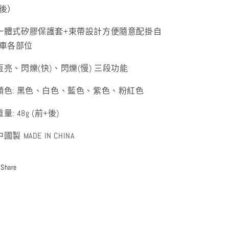
後）
 一體式矽膠保護套+束帶設計方便隨意配掛自
車各部位
 恆亮、閃爍(快)、閃爍(慢) 三段功能
 顏色: 黑色、白色、藍色、紫色、粉紅色
重量: 48g (前+後)
中國製 MADE IN CHINA
Share