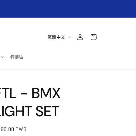
商取貨/超商貨到付款滿3000元免運! 郵寄掛號滿
6000免運 (限台灣本島)
購
登
語
物
繁體中文
入
言
車
特價區
FTL - BMX
LIGHT SET
定
790.00 TWD