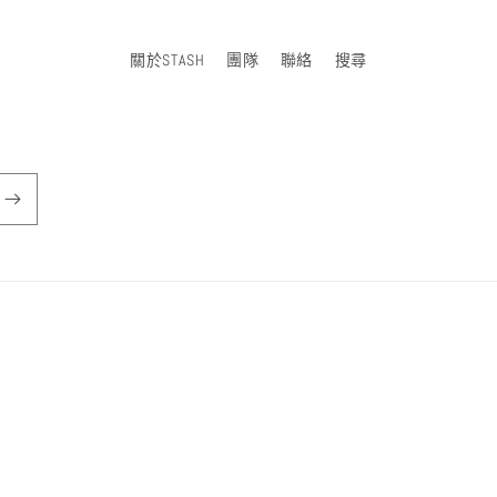
中
開
啟
關於STASH
團隊
聯絡
搜尋
多
媒
體
檔
案
5