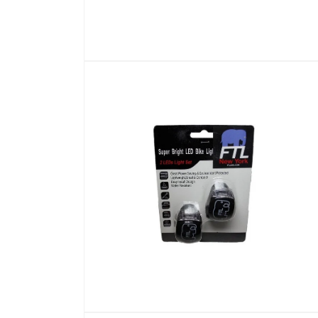
在
互
動
視
窗
中
開
啟
多
媒
體
檔
案
1