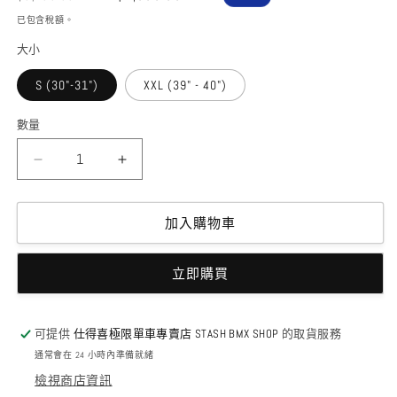
價
價
已包含稅額。
大小
S (30"-31")
XXL (39" - 40")
數量
HEAVIES
HEAVIES
X
X
CULT
CULT
-
-
加入購物車
02
02
SHORTS
SHORTS
立即購買
BLACK
BLACK
數
數
量
量
可提供
仕得喜極限單車專賣店 STASH BMX SHOP
的取貨服務
減
增
通常會在 24 小時內準備就緒
少
加
檢視商店資訊