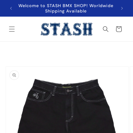
跳至內
Welcome to STASH BMX SHOP! Worldwide
超商取貨
容
Shipping Available
購
物
車
略過產
品資訊