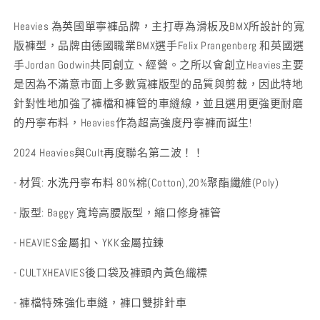
Heavies 為英國單寧褲品牌，主打專為滑板及BMX所設計的寬
版褲型，品牌由德國職業BMX選手Felix Prangenberg 和英國選
手Jordan Godwin共同創立、經營。之所以會創立Heavies主要
是因為不滿意市面上多數寬褲版型的品質與剪裁，因此特地
針對性地加強了褲檔和褲管的車縫線，並且選用更強更耐磨
的丹寧布料，Heavies作為超高強度丹寧褲而誕生!
2024 Heavies與Cult再度聯名第二波！！
- 材質: 水洗丹寧布料 80%棉(Cotton),20%聚酯纖維(Poly)
- 版型: Baggy 寬垮高腰版型，縮口修身褲管
- HEAVIES金屬扣、YKK金屬拉鍊
- CULTXHEAVIES後口袋及褲頭內黃色織標
- 褲檔特殊強化車縫，褲口雙排針車