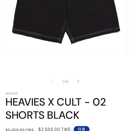
在
互
動
視
窗
/
1
/
14
中
開
HEAVIES
啟
HEAVIES X CULT - 02
多
媒
SHORTS BLACK
體
檔
案
定
售
$2,500.00 TWD
1
2
$3,200.00 TWD
特價