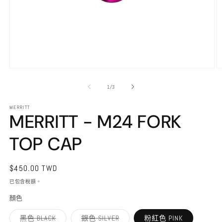
在
互
/
1
/
3
動
視
MERRITT
窗
MERRITT - M24 FORK
中
開
TOP CAP
啟
多
媒
體
定
$450.00 TWD
檔
價
已包含稅額。
案
1
2
顏色
子
子
黑色 BLACK
銀色 SILVER
粉紅色 PINK