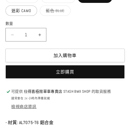
類
類
已
已
售
售
子
迷彩 CAMO
藍色 BLUE
罄
罄
類
或
或
已
無
無
售
數量
法
法
罄
供
供
或
貨
貨
無
MERRITT
MERRITT
法
供
-
-
貨
M24
M24
FORK
FORK
加入購物車
TOP
TOP
CAP
CAP
立即購買
數
數
量
量
減
增
可提供
仕得喜極限單車專賣店 STASH BMX SHOP
的取貨服務
少
加
通常會在 24 小時內準備就緒
檢視商店資訊
- 材質: AL7075-T6 鋁合金