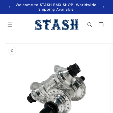
跳至內
Welcome to STASH BMX SHOP! Worldwide
超商取貨
容
Shipping Available
購
物
車
略過產
品資訊