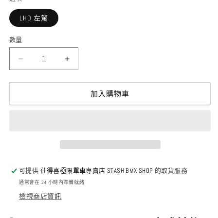
LHD 左駕
數量
PROFILE
PROFILE
RACING
RACING
-
-
MINI
MINI
加入購物車
CASSETTE
CASSETTE
HUB
HUB
SET
SET
POLISHED
POLISHED
數
數
量
量
可提供
仕得喜極限單車專賣店 STASH BMX SHOP
的取貨服務
減
增
通常會在 24 小時內準備就緒
少
加
檢視商店資訊