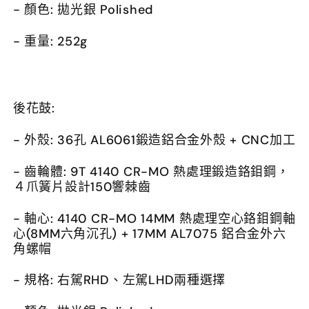
- 顏色: 拋光銀 Polished
- 重量: 252g
後花鼓:
-
外殼: 36孔 AL6061鍛造鋁合金外殼 + CNC加工
- 齒輪體: 9T 4140 CR-MO 熱處理鍛造鉻鉬鋼，
４爪簧片設計150響棘齒
- 軸心: 4140 CR-MO 14MM 熱處理空心鉻鉬鋼軸
心(8MM六角沉孔) + 17MM AL7075 鋁合金外六
角螺帽
- 規格: 右駕RHD、左駕LHD兩種選擇