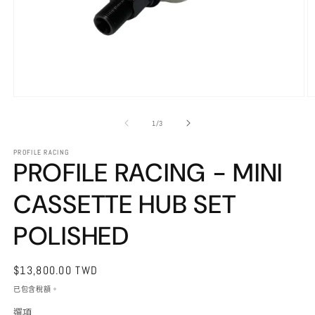
在
互
/
1
/
3
動
視
PROFILE RACING
窗
PROFILE RACING - MINI
中
開
CASSETTE HUB SET
啟
多
媒
POLISHED
體
檔
案
定
$13,800.00 TWD
1
2
價
已包含稅額。
選項