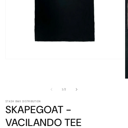
在
互
動
視
窗
中
/
1
/
2
開
啟
STASH BMX DISTRIBUTION
SKAPEGOAT -
多
媒
體
VACILANDO TEE
檔
案