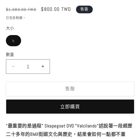
1
定
售
$800.00 TWD
$1,080.00 TWD
售罄
價
價
已包含稅額。
2
大小
子
L
類
已
售
數量
罄
或
無
SKAPEGOAT
SKAPEGOAT
法
供
-
-
貨
VACILANDO
VACILANDO
TEE
TEE
售罄
數
數
量
量
立即購買
減
增
少
加
"最重要的是過程" Skapegoat DVD "Valcilando"述說著一段經歷
二十多年的BMX街頭文化與歷史，結果會如何一點都不重