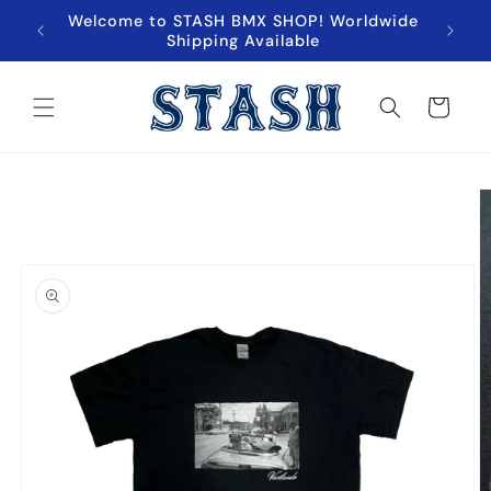
跳至內
Welcome to STASH BMX SHOP! Worldwide
超商取貨
容
Shipping Available
購
物
車
略過產
品資訊