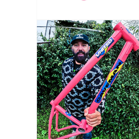
在
互
動
視
窗
中
開
啟
多
媒
體
檔
案
10