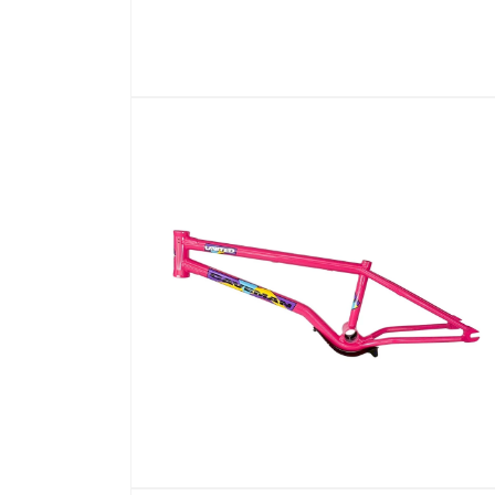
在
互
動
視
窗
中
開
啟
多
媒
體
檔
案
1