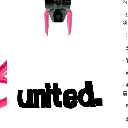
體
勾
檔
案
-
7
隱
-
- 
在
互
動
-
視
窗
-
中
開
-
啟
多
需
媒
體
- 
檔
案
9
- 