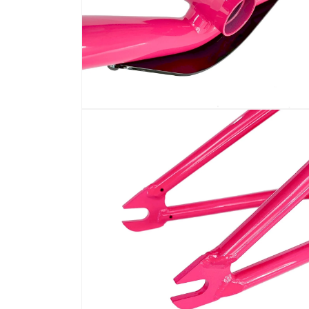
體
檔
案
6
在
互
動
視
窗
中
開
啟
多
媒
體
檔
案
8