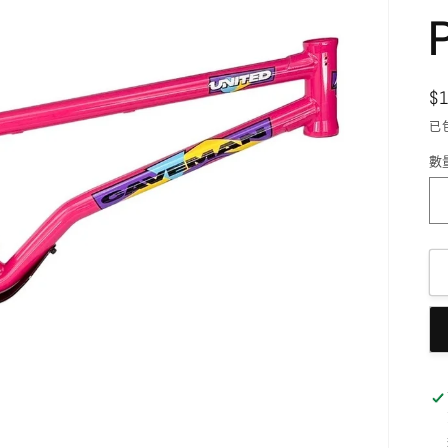
$
已
數