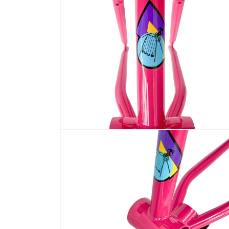
中
開
啟
多
媒
體
檔
案
4
在
互
動
視
窗
中
開
啟
多
媒