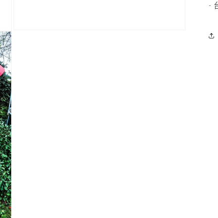
- 
在
互
動
視
窗
中
開
啟
多
媒
體
檔
案
11