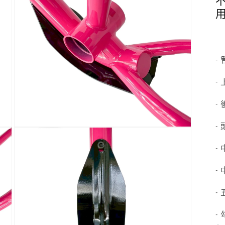
中
開
啟
多
媒
體
檔
- 
案
5
- 
- 
- 
在
互
- 
動
視
- 
窗
中
開
- 
啟
多
- 
媒