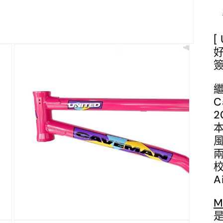
[
簽
繼
2
校
A
M