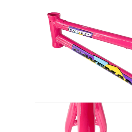
在
互
動
視
窗
中
開
啟
多
媒
體
檔
案
2
在
互
動
視
窗