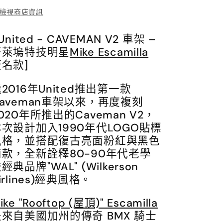
少
加
檢視商店資訊
 United - CAVEMAN V2 車架 –
好萊塢特技明星
Mike Escamilla
名款]
2016年United推出第一款
Caveman車架以來，再度複刻
020年所推出的Caveman V2，
本次設計加入1990年代LOGO貼標
風格，並搭配復古亮面粉紅與黑色
兩款，全新詮釋80-90年代老學
經典品牌"WAL" (Wilkerson
irlines)經典風格。
ike "Rooftop (屋頂)" Escamilla
是來自美國加州的傳奇 BMX 騎士