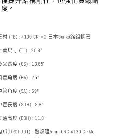
不僅提升結構剛性，也強化實戰耐
用度。
管材 (TB) : 4130 CR-MO 日本Sanko鉻鉬鋼管
上管尺寸 (TT) : 20.8"
後叉長度 (CS) : 13.65"
頭管角度 (HA) : 75º
中管角度 (SA) : 69º
中管長度 (SOH) : 8.8"
五通高度 (BBH) : 11.8"
勾爪(DROPOUT) : 熱處理5mm CNC 4130 Cr-Mo