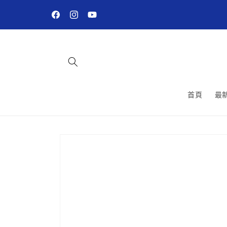
跳至內
容
Facebook
Instagram
YouTube
首頁
最
略過產
品資訊