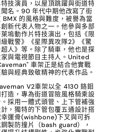
與特技演員，以屋頂跳躍與街道特
技聞名。90 年代中期他改寫了街
道 BMX 的風格與難度，被譽為當
年創新代表人物之一。他參與多部
好萊塢動作片特技演出，包括《限
制級戰警》《星際異攻隊2》《驚
奇超人》等。除了騎車，他也是探
家與電視節目主持人。United
Caveman" 車架正是結合他實戰
經驗與經典致敬精神的代表作品。
aveman V2車架以全 4130 鉻鉬
鋼打造，專為街道冒險風格騎乘設
計。採用一體式頭管、上下管補強
設計，獨特的下管包覆五通設計搭
幸運骨(wishbone)下叉與可拆
鋼製防撞片（bash guard），