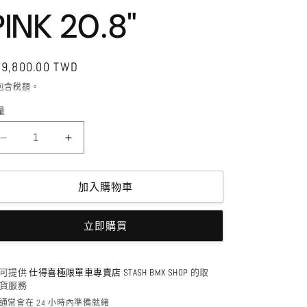
PINK 20.8"
定
19,800.00 TWD
價
包含稅額。
量
UNITED
UNITED
-
-
CAVEMAN
CAVEMAN
V2
V2
加入購物車
FRAME
FRAME
GLOSS
GLOSS
立即購買
PINK
PINK
20.8&quot;
20.8&quot;
數
數
可提供
仕得喜極限單車專賣店 STASH BMX SHOP
的取
量
量
貨服務
減
增
通常會在 24 小時內準備就緒