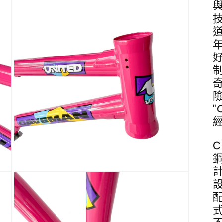
在
互
動
視
窗
中
開
啟
多
媒
險
體
檔
"
案
3
C
在
互
配
動
視
式
窗