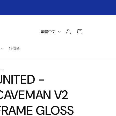
商取貨/超商貨到付款滿3000元免運! 郵寄掛號滿
6000免運 (限台灣本島)
購
登
語
物
繁體中文
入
言
車
特價區
TED
UNITED -
CAVEMAN V2
FRAME GLOSS