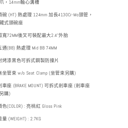
爪，14mm軸心溝槽
 頭碗 (HT) 熱處理 124mm 加長4130Cr-Mo頭管，
藏式頭碗座
 超寬72MM後叉可裝配最大2.4"外胎
五通(BB) 熱處理 Mid BB 74MM
 附烤漆黑色可拆式鋼製防撞片
 無坐管束 w/o Seat Clamp (坐管束另購)
 剎車座 (BRAKE MOUNT) 可拆式剎車座 (剎車座
另購)
顏色(COLOR) : 亮桃紅 Gloss Pink
重量 (WEIGHT) : 2.7KG