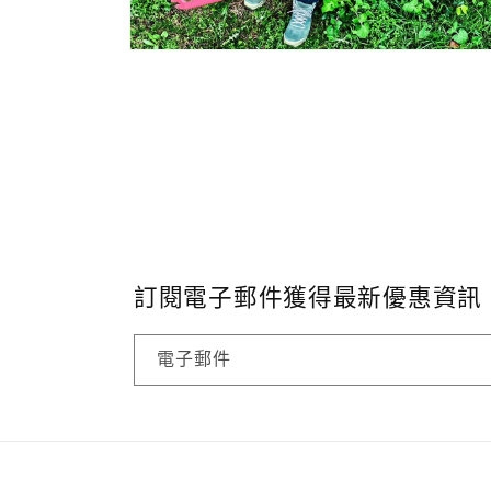
在
互
動
視
窗
中
開
啟
多
媒
體
檔
訂閱電子郵件獲得最新優惠資訊
案
12
電子郵件