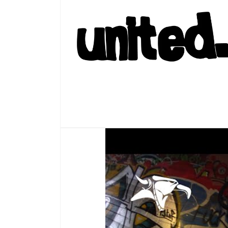
中
開
啟
多
媒
體
檔
案
4
在
互
動
視
窗
中
開
啟
多
媒