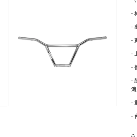
（
在
互
動
-
視
窗
- 
中
開
- 
啟
多
媒
- 
體
檔
- 
案
3
- 
消
- 
在
互
- 
動
視
窗