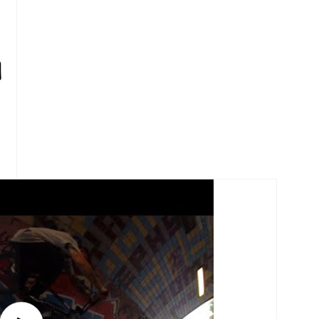
中
開
啟
多
媒
體
檔
案
5