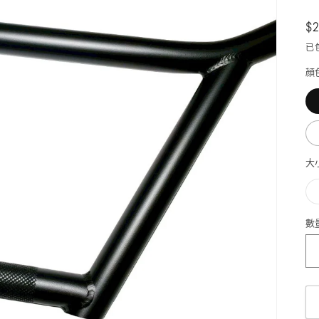
$2
已
顔
大
數