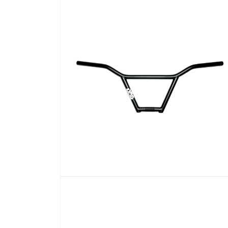
在
互
動
視
窗
中
開
啟
多
媒
體
檔
案
2
在
互
動
視
窗