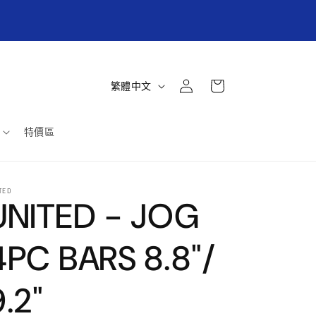
商取貨/超商貨到付款滿3000元免運! 郵寄掛號滿
6000免運 (限台灣本島)
購
登
語
物
繁體中文
入
言
車
特價區
TED
UNITED - JOG
4PC BARS 8.8"/
9.2"