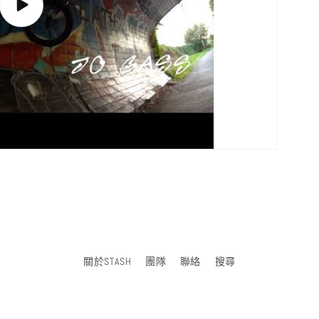
播
放
影
片
關於STASH
團隊
聯絡
搜尋