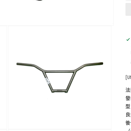
[
法
發
型
良
後