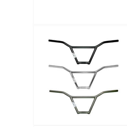
在
互
動
視
窗
中
開
啟
多
媒
體
檔
案
1