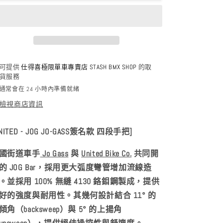
8.8&quot;/
8.8&quot;/
9.2&quot;
9.2&quot;
數
數
量
量
減
增
可提供
仕得喜極限單車專賣店 STASH BMX SHOP
的取
少
加
貨服務
通常會在 24 小時內準備就緒
檢視商店資訊
UNITED - JOG JO-GASS簽名款 四段手把]
國街道車手
Jo Gass
與
United Bike Co.
共同開
的 JOG Bar，採用更大弧度彎管增加流線造
。並
採用 100% 無縫 4130 鉻鉬鋼製成，提供
好的強度與耐用性。
其幾何設計結合 11° 的
傾角（backsweep）與 5° 的上揚角