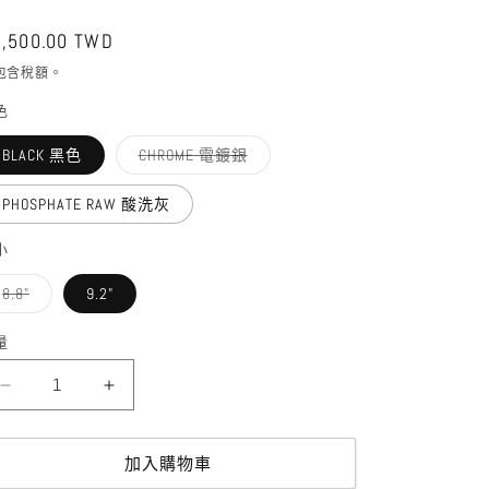
定
,500.00 TWD
價
包含稅額。
色
子
BLACK 黑色
CHROME 電鍍銀
類
已
售
PHOSPHATE RAW 酸洗灰
罄
或
無
小
法
供
貨
子
8.8"
9.2"
類
已
售
量
罄
或
無
UNITED
UNITED
法
供
-
-
貨
JOG
JOG
4PC
4PC
加入購物車
BARS
BARS